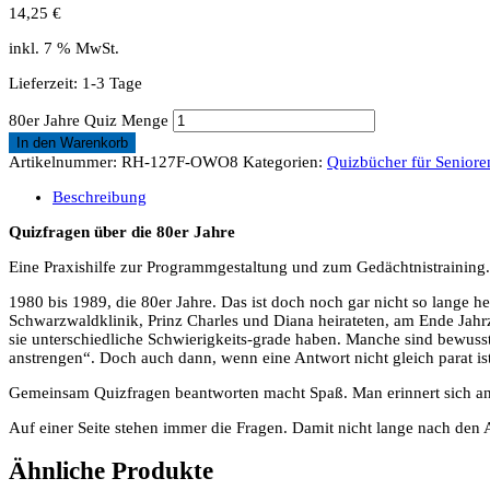
14,25
€
inkl. 7 % MwSt.
Lieferzeit:
1-3 Tage
80er Jahre Quiz Menge
In den Warenkorb
Artikelnummer:
RH-127F-OWO8
Kategorien:
Quizbücher für Seniore
Beschreibung
Quizfragen über die 80er Jahre
Eine Praxishilfe zur Programmgestaltung und zum Gedächtnistraining.
1980 bis 1989, die 80er Jahre. Das ist doch noch gar nicht so lange 
Schwarzwaldklinik, Prinz Charles und Diana heirateten, am Ende Jahrz
sie unterschiedliche Schwierigkeits-grade haben. Manche sind bewusst
anstrengen“. Doch auch dann, wenn eine Antwort nicht gleich parat is
Gemeinsam Quizfragen beantworten macht Spaß. Man erinnert sich an D
Auf einer Seite stehen immer die Fragen. Damit nicht lange nach den 
Ähnliche Produkte