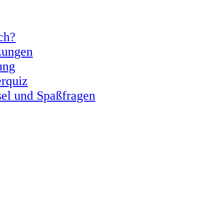
ch?
zungen
ung
erquiz
sel und Spaßfragen