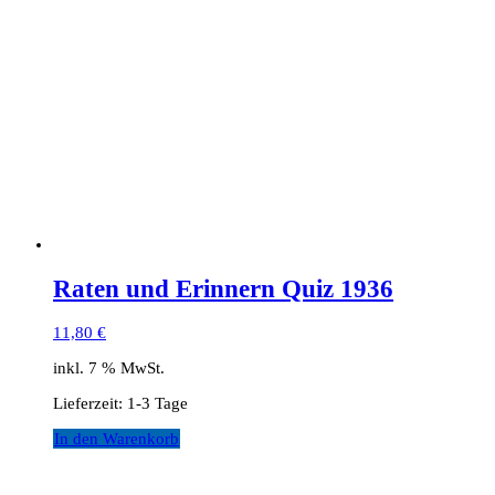
Raten und Erinnern Quiz 1936
11,80
€
inkl. 7 % MwSt.
Lieferzeit:
1-3 Tage
In den Warenkorb