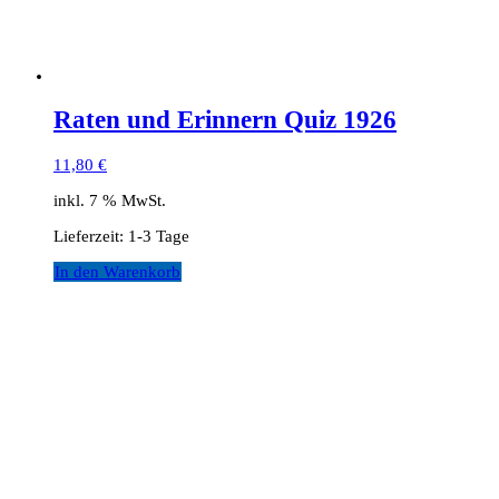
Raten und Erinnern Quiz 1926
11,80
€
inkl. 7 % MwSt.
Lieferzeit:
1-3 Tage
In den Warenkorb