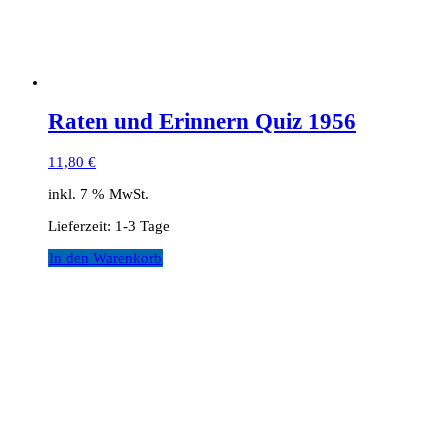
Raten und Erinnern Quiz 1956
11,80
€
inkl. 7 % MwSt.
Lieferzeit:
1-3 Tage
In den Warenkorb