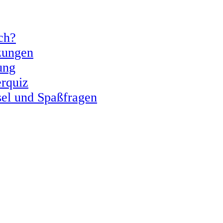
ch?
zungen
ung
erquiz
sel und Spaßfragen