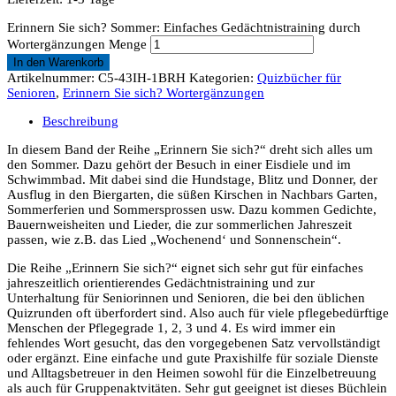
Erinnern Sie sich? Sommer: Einfaches Gedächtnistraining durch
Wortergänzungen Menge
In den Warenkorb
Artikelnummer:
C5-43IH-1BRH
Kategorien:
Quizbücher für
Senioren
,
Erinnern Sie sich? Wortergänzungen
Beschreibung
In diesem Band der Reihe „Erinnern Sie sich?“ dreht sich alles um
den Sommer. Dazu gehört der Besuch in einer Eisdiele und im
Schwimmbad. Mit dabei sind die Hundstage, Blitz und Donner, der
Ausflug in den Biergarten, die süßen Kirschen in Nachbars Garten,
Sommerferien und Sommersprossen usw. Dazu kommen Gedichte,
Bauernweisheiten und Lieder, die zur sommerlichen Jahreszeit
passen, wie z.B. das Lied „Wochenend‘ und Sonnenschein“.
Die Reihe „Erinnern Sie sich?“ eignet sich sehr gut für einfaches
jahreszeitlich orientierendes Gedächtnistraining und zur
Unterhaltung für Seniorinnen und Senioren, die bei den üblichen
Quizrunden oft überfordert sind. Also auch für viele pflegebedürftige
Menschen der Pflegegrade 1, 2, 3 und 4. Es wird immer ein
fehlendes Wort gesucht, das den vorgegebenen Satz vervollständigt
oder ergänzt. Eine einfache und gute Praxishilfe für soziale Dienste
und Alltagsbetreuer in den Heimen sowohl für die Einzelbetreuung
als auch für Gruppenaktvitäten. Sehr gut geeignet ist dieses Büchlein