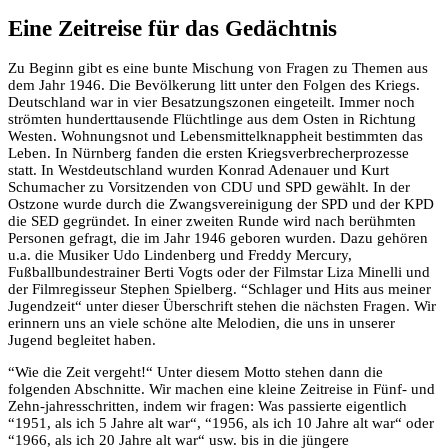
Eine Zeitreise für das Gedächtnis
Zu Beginn gibt es eine bunte Mischung von Fragen zu Themen aus
dem Jahr 1946. Die Bevölkerung litt unter den Folgen des Kriegs.
Deutschland war in vier Besatzungszonen eingeteilt. Immer noch
strömten hunderttausende Flüchtlinge aus dem Osten in Richtung
Westen. Wohnungsnot und Lebensmittelknappheit bestimmten das
Leben. In Nürnberg fanden die ersten Kriegsverbrecherprozesse
statt. In Westdeutschland wurden Konrad Adenauer und Kurt
Schumacher zu Vorsitzenden von CDU und SPD gewählt. In der
Ostzone wurde durch die Zwangsvereinigung der SPD und der KPD
die SED gegründet. In einer zweiten Runde wird nach berühmten
Personen gefragt, die im Jahr 1946 geboren wurden. Dazu gehören
u.a. die Musiker Udo Lindenberg und Freddy Mercury,
Fußballbundestrainer Berti Vogts oder der Filmstar Liza Minelli und
der Filmregisseur Stephen Spielberg. “Schlager und Hits aus meiner
Jugendzeit“ unter dieser Überschrift stehen die nächsten Fragen. Wir
erinnern uns an viele schöne alte Melodien, die uns in unserer
Jugend begleitet haben.
“Wie die Zeit vergeht!“ Unter diesem Motto stehen dann die
folgenden Abschnitte. Wir machen eine kleine Zeitreise in Fünf- und
Zehn-jahresschritten, indem wir fragen: Was passierte eigentlich
“1951, als ich 5 Jahre alt war“, “1956, als ich 10 Jahre alt war“ oder
“1966, als ich 20 Jahre alt war“ usw. bis in die jüngere