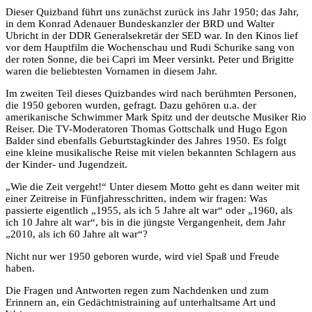
Dieser Quizband führt uns zunächst zurück ins Jahr 1950; das Jahr,
in dem Konrad Adenauer Bundeskanzler der BRD und Walter
Ubricht in der DDR Generalsekretär der SED war. In den Kinos lief
vor dem Hauptfilm die Wochenschau und Rudi Schurike sang von
der roten Sonne, die bei Capri im Meer versinkt. Peter und Brigitte
waren die beliebtesten Vornamen in diesem Jahr.
Im zweiten Teil dieses Quizbandes wird nach berühmten Personen,
die 1950 geboren wurden, gefragt. Dazu gehören u.a. der
amerikanische Schwimmer Mark Spitz und der deutsche Musiker Rio
Reiser. Die TV-Moderatoren Thomas Gottschalk und Hugo Egon
Balder sind ebenfalls Geburtstagkinder des Jahres 1950. Es folgt
eine kleine musikalische Reise mit vielen bekannten Schlagern aus
der Kinder- und Jugendzeit.
„Wie die Zeit vergeht!“ Unter diesem Motto geht es dann weiter mit
einer Zeitreise in Fünfjahresschritten, indem wir fragen: Was
passierte eigentlich „1955, als ich 5 Jahre alt war“ oder „1960, als
ich 10 Jahre alt war“, bis in die jüngste Vergangenheit, dem Jahr
„2010, als ich 60 Jahre alt war“?
Nicht nur wer 1950 geboren wurde, wird viel Spaß und Freude
haben.
Die Fragen und Antworten regen zum Nachdenken und zum
Erinnern an, ein Gedächtnistraining auf unterhaltsame Art und