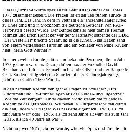
Dieser Quizband wurde speziell für Geburtstagskinder des Jahres
1975 zusammengestellt. Die Fragen im ersten Teil führen zurück in
dieses Jahr. Das Jahr, in dem in Vietnam ein jahrzehntelanger Krieg
zu Ende ging und in Stockholm die deutsche Botschaft von RAF-
Terroristen besetzt wurde. Der Bundeskanzler hieß damals Helmut
Schmidt und Erich Honecker war der Staatsratsvorsitzende der DDR.
„Der weiße Hai“ brachte Spannung in die Kinos. Nina Hagen sang
von einem vergessenen Farbfilm und ein Schlager von Mike Krüger
hieß „Mein Gott Walther!“
In einer zweiten Runde geht es um bekannte Personen, die im Jahr
1975 geboren wurden. Dazu gehören u.a. der Fußballer David
Beckham, der britische Fernsehkoch Jamie Oliver und der Rapper 50
Cent. Zu den erfolgreichsten Sportlern dieses Geburtsjahrgangs
gehört der Golfer Tiger Woods.
In den nächsten Abschnitten gibt es Fragen zu Schlagern, Hits,
Kinofilmen und TV-Erinnerungen aus der Kinder- und Jugendzeit.
„Wie die Zeit vergeht“. Unter diesem Motto stehen die folgenden
Abschnitte des Quizbandes. Wir reisen in Fünfjahresschritten durch
die Zeit, indem wir fragen: Was passierte eigentlich „1980, als ich
fünf Jahre war“ oder „1985, als ich zehn Jahre alt war“ bis zum Jahr
„2015, als ich 40 Jahre alt war“?
Nicht nur, wer 1975 geboren wurde, wird viel Spaß und Freude mit