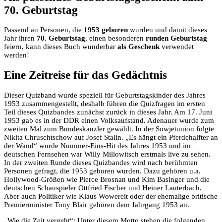
70. Geburtstag
Passend an Personen, die
1953 geboren
wurden und damit dieses
Jahr ihren
70. Geburtstag
, einen besonderen
runden Geburtstag
feiern, kann dieses Buch wunderbar
als Geschenk
verwendet
werden!
Eine Zeitreise für das Gedächtnis
Dieser Quizband wurde speziell für Geburtstagskinder des Jahres
1953 zusammengestellt, deshalb führen die Quizfragen im ersten
Teil dieses Quizbandes zunächst zurück in dieses Jahr. Am 17. Juni
1953 gab es in der DDR einen Volksaufstand. Adenauer wurde zum
zweiten Mal zum Bundeskanzler gewählt. In der Sowjetunion folgte
Nikita Chruschtschow auf Josef Stalin. „Es hängt ein Pferdehalfter an
der Wand“ wurde Nummer-Eins-Hit des Jahres 1953 und im
deutschen Fernsehen war Willy Millowitsch erstmals live zu sehen.
In der zweiten Runde dieses Quizbandes wird nach berühmten
Personen gefragt, die 1953 geboren wurden. Dazu gehören u.a.
Hollywood-Größen wie Pierce Brosnan und Kim Basinger und die
deutschen Schauspieler Ottfried Fischer und Heiner Lauterbach.
Aber auch Politiker wie Klaus Wowereit oder der ehemalige britische
Premierminister Tony Blair gehören dem Jahrgang 1953 an.
„Wie die Zeit vergeht“: Unter diesem Motto stehen die folgenden